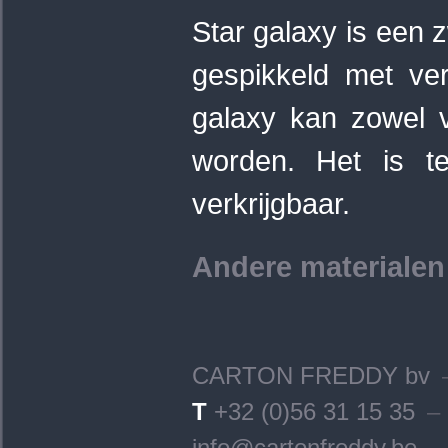
Star galaxy is een z
gespikkeld met ve
galaxy kan zowel v
worden. Het is te
verkrijgbaar.
Andere materialen
CARTON FREDDY bv
T
+32 (0)56 31 15 35
–
info@cartonfreddy.be