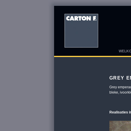
WELK
GREY 
Grey emperado
bleke, ivoork
Realisaties i